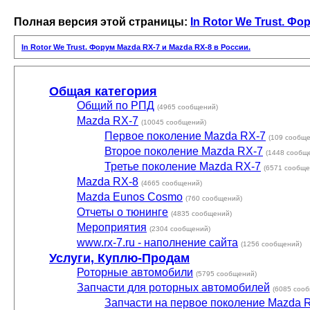
Полная версия этой страницы:
In Rotor We Trust. Ф
In Rotor We Trust. Форум Mazda RX-7 и Mazda RX-8 в России.
Общая категория
Общий по РПД
(4965 сообщений)
Mazda RX-7
(10045 сообщений)
Первое поколение Mazda RX-7
(109 сообщ
Второе поколение Mazda RX-7
(1448 сообщ
Третье поколение Mazda RX-7
(6571 сообще
Mazda RX-8
(4665 сообщений)
Mazda Eunos Cosmo
(760 сообщений)
Отчеты о тюнинге
(4835 сообщений)
Мероприятия
(2304 сообщений)
www.rx-7.ru - наполнение сайта
(1256 сообщений)
Услуги, Куплю-Продам
Роторные автомобили
(5795 сообщений)
Запчасти для роторных автомобилей
(6085 соо
Запчасти на первое поколение Mazda 