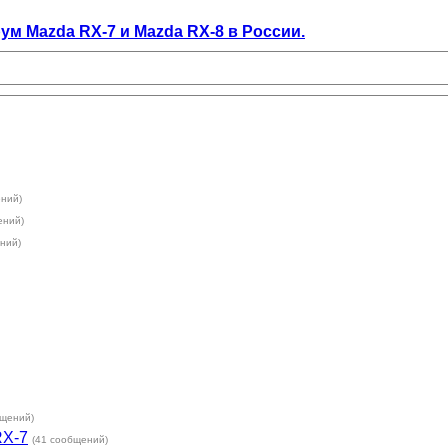
орум Mazda RX-7 и Mazda RX-8 в России.
ений)
ений)
ний)
бщений)
RX-7
(41 сообщений)