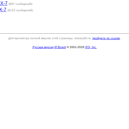
RX-7
(897 сообщений)
X-7
(8123 сообщений)
Для просмотра полной версии этой страницы, пожалуйста,
пройдите по ссылке
.
Русская версия
IP.Board
© 2001-2026
IPS, Inc.