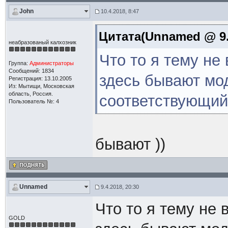
John
10.4.2018, 8:47
Цитата(Unnamed @ 9.4
неабразованый калхозник
Что то я тему не
Группа:
Администраторы
Сообщений: 1834
здесь бывают мо
Регистрация: 13.10.2005
Из: Мытищи, Московская
область, Россия.
соответствующий
Пользователь №: 4
бывают ))
Unnamed
9.4.2018, 20:30
Что то я тему не 
GOLD