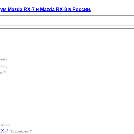
орум Mazda RX-7 и Mazda RX-8 в России.
ений)
ений)
ний)
бщений)
RX-7
(41 сообщений)