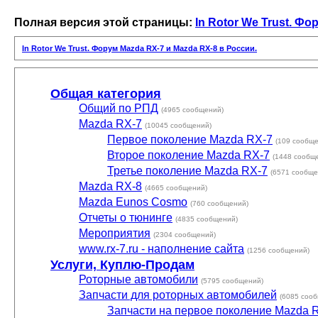
Полная версия этой страницы:
In Rotor We Trust. Ф
In Rotor We Trust. Форум Mazda RX-7 и Mazda RX-8 в России.
Общая категория
Общий по РПД
(4965 сообщений)
Mazda RX-7
(10045 сообщений)
Первое поколение Mazda RX-7
(109 сообщ
Второе поколение Mazda RX-7
(1448 сообщ
Третье поколение Mazda RX-7
(6571 сообще
Mazda RX-8
(4665 сообщений)
Mazda Eunos Cosmo
(760 сообщений)
Отчеты о тюнинге
(4835 сообщений)
Мероприятия
(2304 сообщений)
www.rx-7.ru - наполнение сайта
(1256 сообщений)
Услуги, Куплю-Продам
Роторные автомобили
(5795 сообщений)
Запчасти для роторных автомобилей
(6085 соо
Запчасти на первое поколение Mazda 