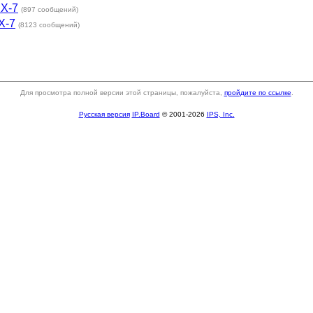
RX-7
(897 сообщений)
X-7
(8123 сообщений)
Для просмотра полной версии этой страницы, пожалуйста,
пройдите по ссылке
.
Русская версия
IP.Board
© 2001-2026
IPS, Inc.